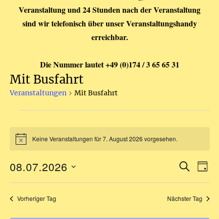
Veranstaltung und 24 Stunden nach der Veranstaltung
sind wir telefonisch über unser Veranstaltungshandy
erreichbar.
Die Nummer lautet +49 (0)174 / 3 65 65 31
Mit Busfahrt
Veranstaltungen
Mit Busfahrt
Veranstaltungen
für
Keine Veranstaltungen für 7. August 2026 vorgesehen.
H
i
n
7.
08.07.2026
S
V
w
V
T
e
U
August
A
D
e
i
C
e
s
G
a
H
r
Vorheriger Tag
Nächster Tag
2026
E
r
t
a