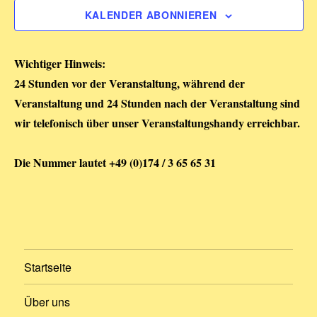
u
a
n
KALENDER ABONNIEREN
m
s
n
w
t
Wichtiger Hinweis:
ä
s
a
24 Stunden vor der Veranstaltung, während der
h
Veranstaltung und 24 Stunden nach der Veranstaltung sind
t
l
l
wir telefonisch über unser Veranstaltungshandy erreichbar.
e
t
a
n
u
Die Nummer lautet +49 (0)174 / 3 65 65 31
l
.
n
t
g
A
u
n
n
s
Startseite
g
i
Über uns
c
e