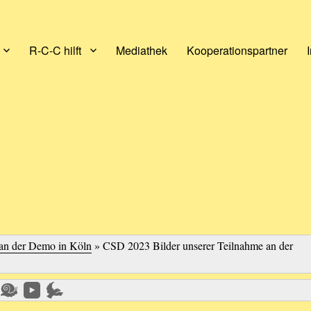
R-C-C hilft
Mediathek
Kooperationspartner
an der Demo in Köln
»
CSD 2023 Bilder unserer Teilnahme an der