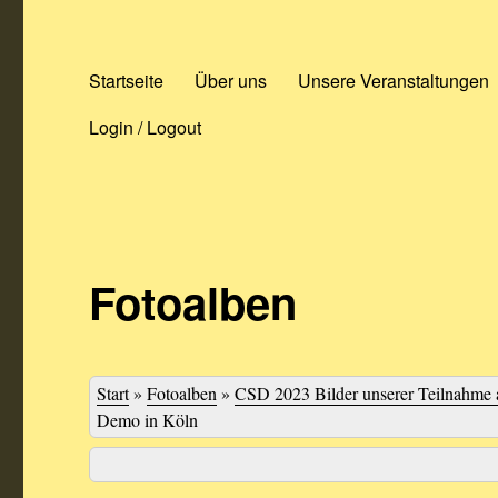
Startseite
Über uns
Unsere Veranstaltungen
Login / Logout
Fotoalben
Start
»
Fotoalben
»
CSD 2023 Bilder unserer Teilnahme 
Demo in Köln