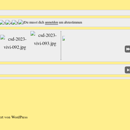
Du musst dich
anmelden
um abzustimmen
iert von WordPress