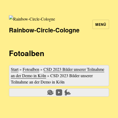
MENÜ
Rainbow-Circle-Cologne
Fotoalben
Start
»
Fotoalben
»
CSD 2023 Bilder unserer Teilnahme
an der Demo in Köln
»
CSD 2023 Bilder unserer
Teilnahme an der Demo in Köln