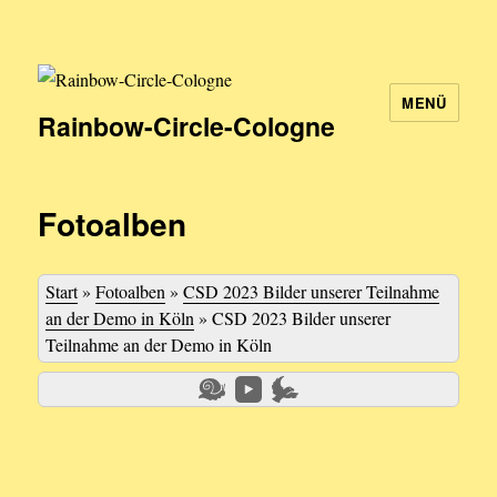
MENÜ
Rainbow-Circle-Cologne
Fotoalben
Start
»
Fotoalben
»
CSD 2023 Bilder unserer Teilnahme
an der Demo in Köln
»
CSD 2023 Bilder unserer
Teilnahme an der Demo in Köln