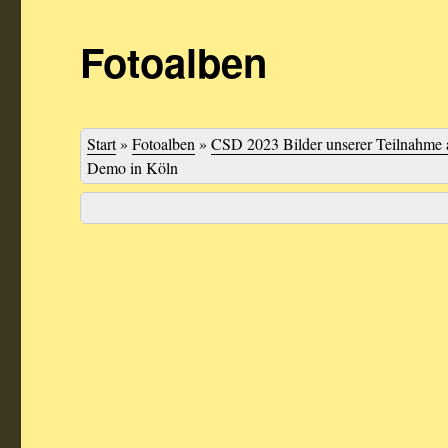
Fotoalben
Start
»
Fotoalben
»
CSD 2023 Bilder unserer Teilnahme 
Demo in Köln