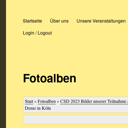
Startseite
Über uns
Unsere Veranstaltungen
Login / Logout
Fotoalben
Start
»
Fotoalben
»
CSD 2023 Bilder unserer Teilnahme 
Demo in Köln