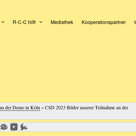
R-C-C hilft
Mediathek
Kooperationspartner
an der Demo in Köln
»
CSD 2023 Bilder unserer Teilnahme an der