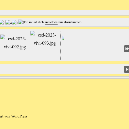
Du musst dich
anmelden
um abzustimmen
iert von WordPress