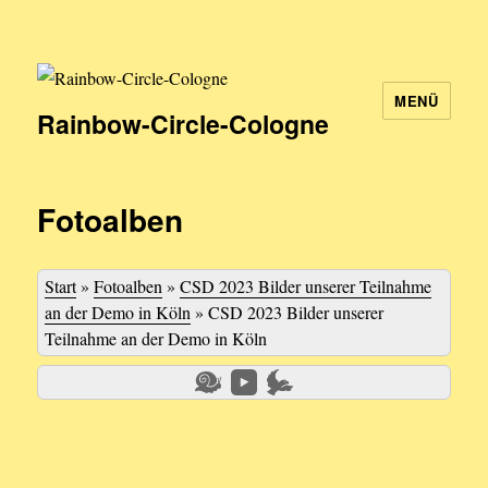
MENÜ
Rainbow-Circle-Cologne
Fotoalben
Start
»
Fotoalben
»
CSD 2023 Bilder unserer Teilnahme
an der Demo in Köln
»
CSD 2023 Bilder unserer
Teilnahme an der Demo in Köln