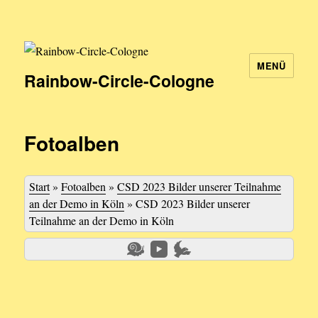
MENÜ
Rainbow-Circle-Cologne
Fotoalben
Start
»
Fotoalben
»
CSD 2023 Bilder unserer Teilnahme
an der Demo in Köln
»
CSD 2023 Bilder unserer
Teilnahme an der Demo in Köln