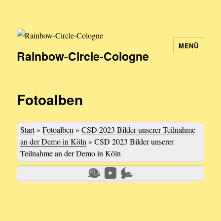
MENÜ
Rainbow-Circle-Cologne
Fotoalben
Start
»
Fotoalben
»
CSD 2023 Bilder unserer Teilnahme
an der Demo in Köln
»
CSD 2023 Bilder unserer
Teilnahme an der Demo in Köln