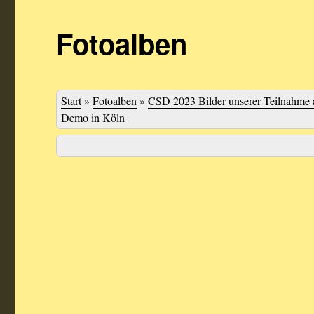
Fotoalben
Start
»
Fotoalben
»
CSD 2023 Bilder unserer Teilnahme 
Demo in Köln