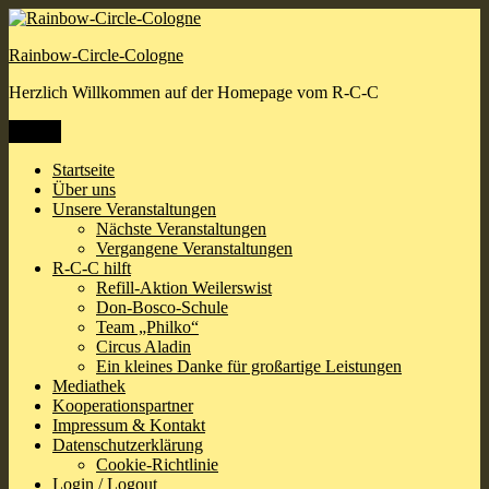
Zum
Inhalt
Rainbow-Circle-Cologne
springen
Herzlich Willkommen auf der Homepage vom R-C-C
Menü
Startseite
Über uns
Unsere Veranstaltungen
Nächste Veranstaltungen
Vergangene Veranstaltungen
R-C-C hilft
Refill-Aktion Weilerswist
Don-Bosco-Schule
Team „Philko“
Circus Aladin
Ein kleines Danke für großartige Leistungen
Mediathek
Kooperationspartner
Impressum & Kontakt
Datenschutzerklärung
Cookie-Richtlinie
Login / Logout