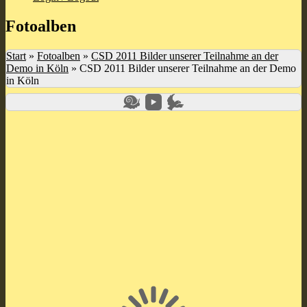
Fotoalben
Start
»
Fotoalben
»
CSD 2011 Bilder unserer Teilnahme an der
Demo in Köln
»
CSD 2011 Bilder unserer Teilnahme an der Demo
in Köln